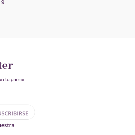
 g
ter
n tu primer
USCRIBIRSE
uestra