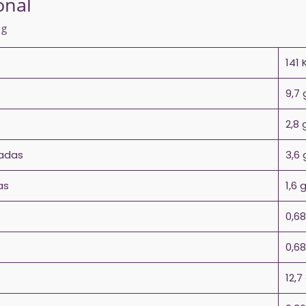
onal
 g
141 
9,7 
2,8 
adas
3,6 
as
1,6 
0,68
0,68
12,7