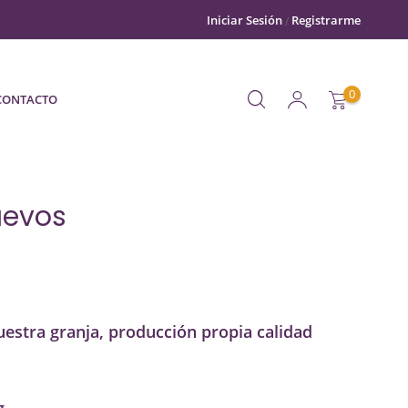
Iniciar Sesión
Registrarme
0
CONTACTO
uevos
estra granja, producción propia calidad