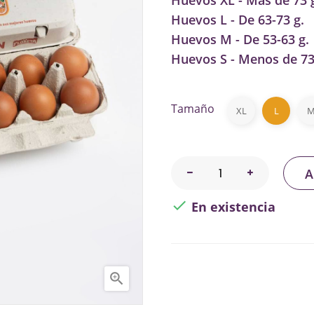
Huevos XL - Más de 73 
Huevos L - De 63-73 g.
Huevos M - De 53-63 g.
Huevos S - Menos de 73
Tamaño
XL
L
A

En existencia
