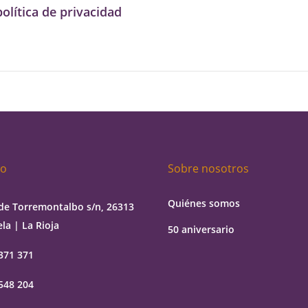
política de privacidad
to
Sobre nosotros
Quiénes somos
de Torremontalbo s/n, 26313
la | La Rioja
50 aniversario
371 371
548 204