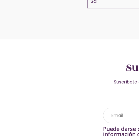
Sal
Su
Suscríbete 
Puede darse d
información d