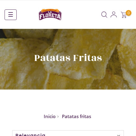
0
Navegación
☰
de
palanca
Patatas Fritas
Inicio
Patatas fritas
Relevancia