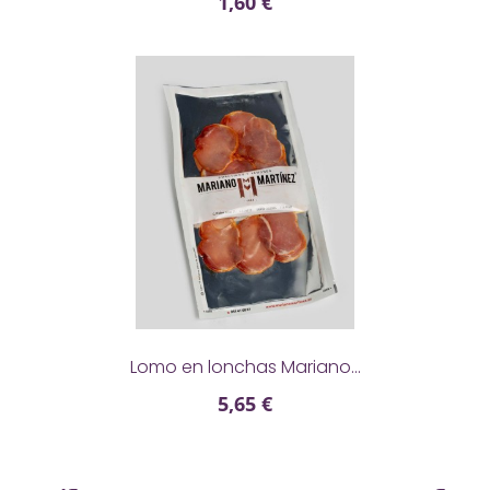
1,60 €

Lomo en lonchas Mariano...
5,65 €