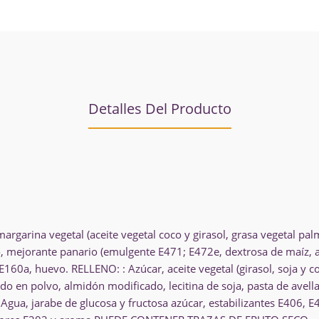
Detalles Del Producto
argarina vegetal (aceite vegetal coco y girasol, grasa vegetal pal
go, mejorante panario (emulgente E471; E472e, dextrosa de maíz, 
 E160a, huevo. RELLENO: : Azúcar, aceite vegetal (girasol, soja y 
do en polvo, almidón modificado, lecitina de soja, pasta de avell
gua, jarabe de glucosa y fructosa azúcar, estabilizantes E406, E