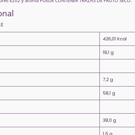
adores E202 y aroma PUEDE CONTENER TRAZAS DE FRUTO SECO.
onal
 g
426,01 Kcal
18,1 g
7,2 g
58,1 g
38,0 g
1,5 g