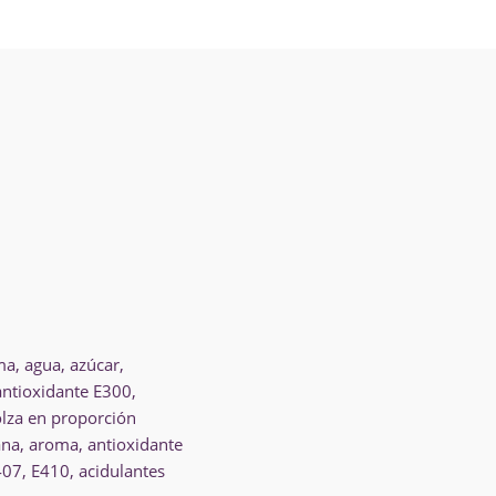
ma, agua, azúcar,
antioxidante E300,
colza en proporción
ana, aroma, antioxidante
407, E410, acidulantes