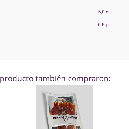
5,0 g
0,5 g
e producto también compraron: