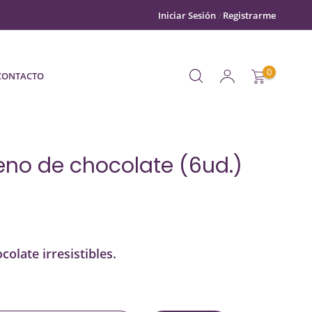
Iniciar Sesión
Registrarme
0
CONTACTO
leno de chocolate (6ud.)
colate irresistibles.