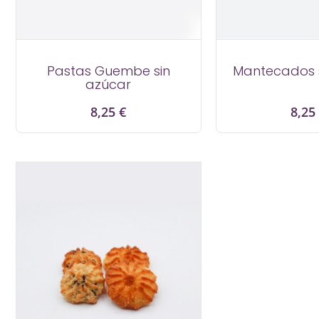
Pastas Guembe sin
Mantecados s
azúcar
Precio
Prec
8,25 €
8,25