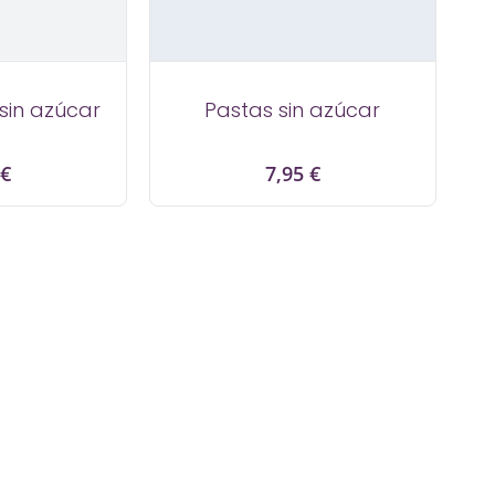
in azúcar
Pastas sin azúcar
io
Precio
 €
7,95 €