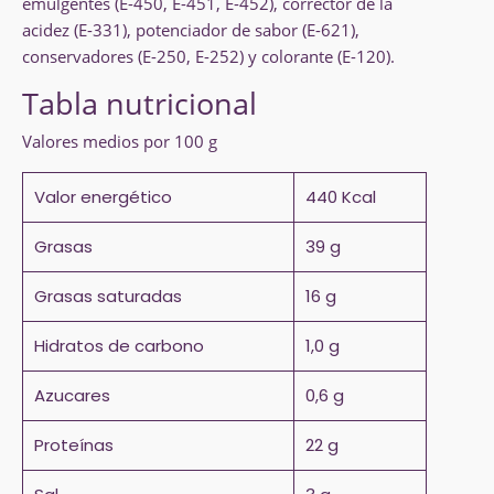
emulgentes (E-450, E-451, E-452), corrector de la
acidez (E-331), potenciador de sabor (E-621),
conservadores (E-250, E-252) y colorante (E-120).
Tabla nutricional
Valores medios por 100 g
Valor energético
440 Kcal
Grasas
39 g
Grasas saturadas
16 g
Hidratos de carbono
1,0 g
Azucares
0,6 g
Proteínas
22 g