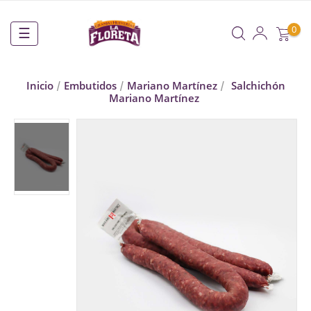
0
Navegación
☰
de
palanca
Inicio
Embutidos
Mariano Martínez
Salchichón
Mariano Martínez