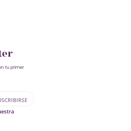
ter
n tu primer
USCRIBIRSE
uestra