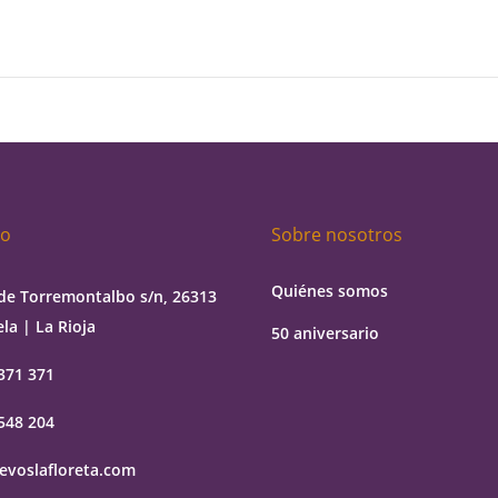
to
Sobre nosotros
Quiénes somos
de Torremontalbo s/n, 26313
la | La Rioja
50 aniversario
371 371
548 204
evoslafloreta.com