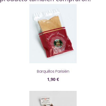

Barquillos Parisién
1,90 €